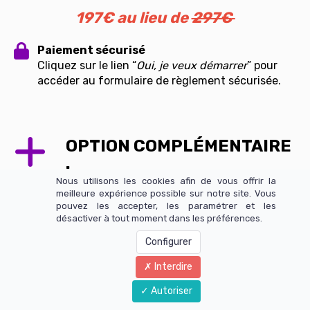
197€ au lieu de
297€
Paiement sécurisé
Cliquez sur le lien “
Oui, je veux démarrer
” pour
accéder au formulaire de règlement sécurisée.
OPTION COMPLÉMENTAIRE
:
Nous utilisons les cookies afin de vous offrir la
Nouvelle Technique "Step-
meilleure expérience possible sur notre site. Vous
pouvez les accepter, les paramétrer et les
SMV"
désactiver à tout moment dans les préférences.
Découvre la nouvelle
Configurer
technique redoutable"Step-
Interdire
SMV" de Michael Raduga, qui
Autoriser