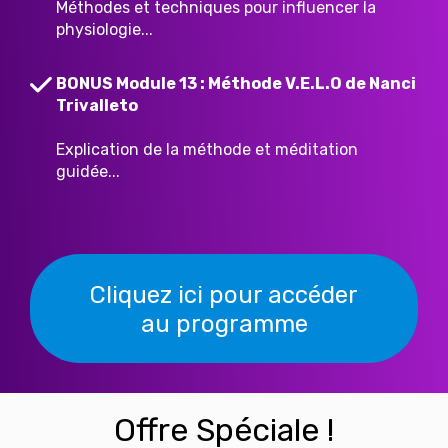
Méthodes et techniques pour influencer la
physiologie...
BONUS Module 13 : Méthode V.E.L.O de Nanci
Trivalleto
Explication de la méthode et méditation
guidée...
Cliquez ici pour accéder
au programme
Offre Spéciale !