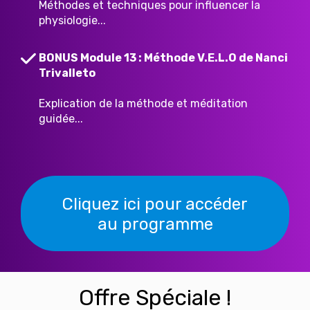
Méthodes et techniques pour influencer la
physiologie...
BONUS Module 13 : Méthode V.E.L.O de Nanci
Trivalleto
Explication de la méthode et méditation
guidée...
Cliquez ici pour accéder
au programme
Offre Spéciale !