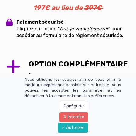
197€ au lieu de
297€
Paiement sécurisé
Cliquez sur le lien “
Oui, je veux démarrer
” pour
accéder au formulaire de règlement sécurisée.
OPTION COMPLÉMENTAIRE
:
Nous utilisons les cookies afin de vous offrir la
Nouvelle Technique "Step-
meilleure expérience possible sur notre site. Vous
pouvez les accepter, les paramétrer et les
SMV"
désactiver à tout moment dans les préférences.
Découvre la nouvelle
Configurer
technique redoutable"Step-
Interdire
SMV" de Michael Raduga, qui
Autoriser